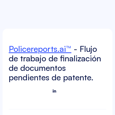
Press Releases
May 11, 2026
Sentinel Security Solutions Partners
Policereports.ai™
- Flujo
with Policereports.ai to Modernize
Documentation
de trabajo de finalización
de documentos
pendientes de patente.
